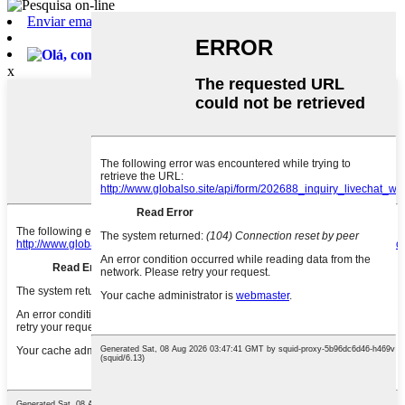
Enviar email
William
x