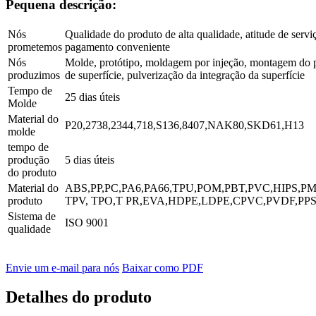
Pequena descrição:
Nós
Qualidade do produto de alta qualidade, atitude de servi
prometemos
pagamento conveniente
Nós
Molde, protótipo, moldagem por injeção, montagem do 
produzimos
de superfície, pulverização da integração da superfície
Tempo de
25 dias úteis
Molde
Material do
P20,2738,2344,718,S136,8407,NAK80,SKD61,H13
molde
tempo de
produção
5 dias úteis
do produto
Material do
ABS,PP,PC,PA6,PA66,TPU,POM,PBT,PVC,HIPS,P
produto
TPV, TPO,T PR,EVA,HDPE,LDPE,CPVC,PVDF,PPS
Sistema de
ISO 9001
qualidade
Envie um e-mail para nós
Baixar como PDF
Detalhes do produto